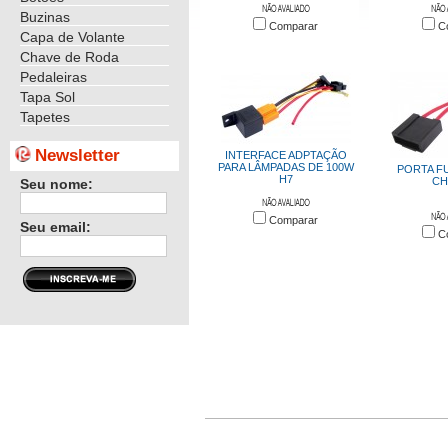
Buzinas
Comparar
C
Capa de Volante
Chave de Roda
Pedaleiras
Tapa Sol
Tapetes
Newsletter
INTERFACE ADPTAÇÃO
PARA LÂMPADAS DE 100W
PORTA FU
H7
CH
Seu nome:
Comparar
Seu email:
C