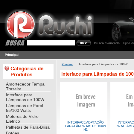
Busca avançada
|
Tipos d
Principal
Principal
Interface para Lâmpadas de 100W
Categorias de
Interface para Lâmpadas de 10
Produtos
Amortecedor Tampa
Traseira
Interface para
Lâmpadas de 100W
Lâmpadas de Farol
55/100 Watts
Motores de Vidro
Elétrico
INTERFACE ADPTAÇÃO
INTERFAC
PARA LÂMPADAS DE 100W
PARA LÂMP
Palhetas de Para-Brisa
H1
Botões