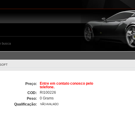
e busca
 SOFT
Entre em contato conosco pelo
Preço:
telefone.
RI100226
COD:
0 Grams
Peso:
Qualificação: