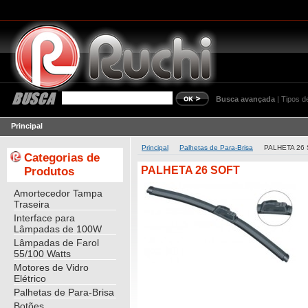
Busca avançada
|
Tipos d
Principal
Principal
Palhetas de Para-Brisa
PALHETA 26
Categorias de
PALHETA 26 SOFT
Produtos
Amortecedor Tampa
Traseira
Interface para
Lâmpadas de 100W
Lâmpadas de Farol
55/100 Watts
Motores de Vidro
Elétrico
Palhetas de Para-Brisa
Botões